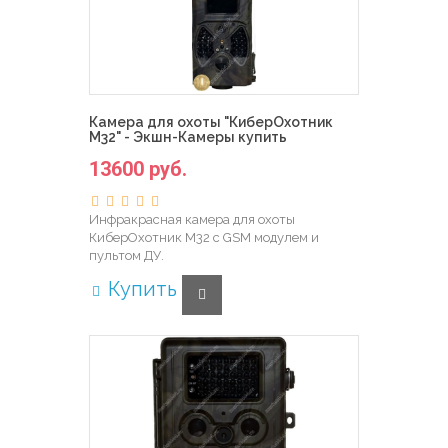
Камера для охоты "КиберОхотник
M32" - Экшн-Камеры купить
13600 руб.
Инфракрасная камера для охоты
КиберОхотник M32 с GSM модулем и
пультом ДУ.
Купить