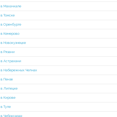
 в Махачкале
 в Томске
 в Оренбурге
 в Кемерово
 в Новокузнецке
 в Рязани
 в Астрахани
 в Набережных Челнах
 в Пензе
 в Липецке
 в Кирове
 в Туле
 в Чебоксарах